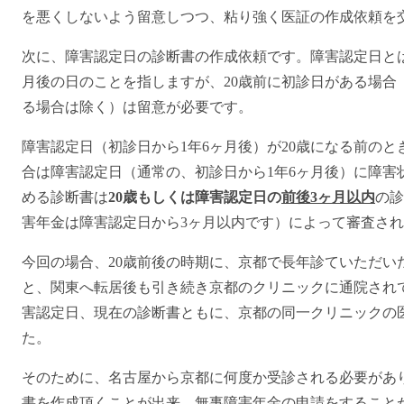
を悪くしないよう留意しつつ、粘り強く医証の作成依頼を
次に、障害認定日の診断書の作成依頼です。障害認定日とは
月後の日のことを指しますが、20歳前に初診日がある場合
る場合は除く）は留意が必要です。
障害認定日（初診日から1年6ヶ月後）が20歳になる前のと
合は障害認定日（通常の、初診日から1年6ヶ月後）に障害
める診断書は
20歳もしくは障害認定日の
前後3ヶ月以内
の診
害年金は障害認定日から3ヶ月以内です）によって審査さ
今回の場合、20歳前後の時期に、京都で長年診ていただい
と、関東へ転居後も引き続き京都のクリニックに通院され
害認定日、現在の診断書ともに、京都の同一クリニックの
た。
そのために、名古屋から京都に何度か受診される必要があ
書を作成頂くことが出来、無事障害年金の申請をすること