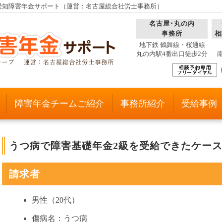
愛知障害年金サポート（運営：名古屋総合社労士事務所）
名古屋･丸の内
事務所
相
地下鉄 鶴舞線・桜通線
丸の内駅4番出口徒歩2分
障害年金チームご紹介
事務所紹介
受給事例
うつ病で障害基礎年金2級を受給できたケー
請求者
男性（20代）
傷病名：うつ病